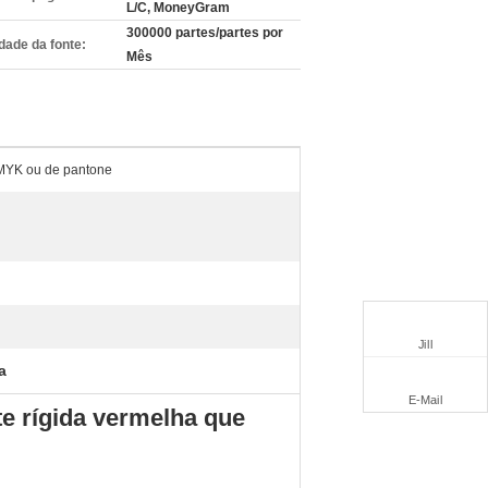
L/C, MoneyGram
300000 partes/partes por
dade da fonte:
Mês
MYK ou de pantone
Jill
a
E-Mail
e rígida vermelha que