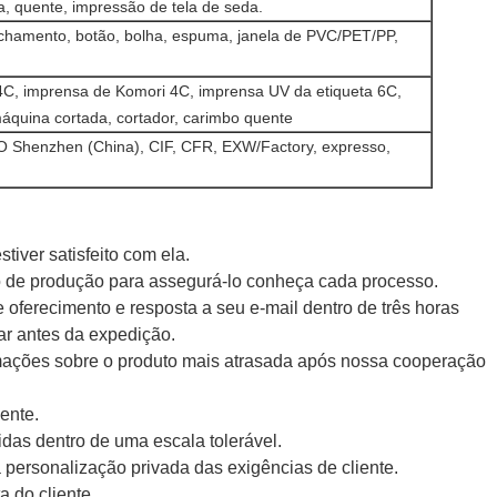
a, quente, impressão de tela de seda.
echamento, botão, bolha, espuma, janela de PVC/PET/PP,
4C, imprensa de Komori 4C, imprensa UV da etiqueta 6C,
áquina cortada, cortador, carimbo quente
enzhen (China), CIF, CFR, EXW/Factory, expresso,
iver satisfeito com ela.
 de produção para assegurá-lo conheça cada processo.
e oferecimento e resposta a seu e-mail dentro de três horas
ar antes da expedição.
rmações sobre o produto mais atrasada após nossa cooperação
ente.
idas dentro de uma escala tolerável.
 personalização privada das exigências de cliente.
 do cliente,