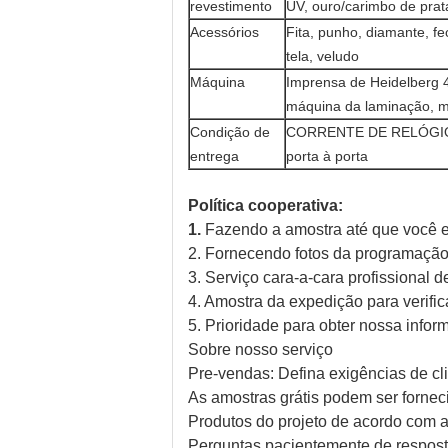
revestimento
UV, ouro/carimbo de prat
Acessórios
Fita, punho, diamante, f
tela, veludo
Máquina
Imprensa de Heidelberg 
máquina da laminação, m
Condição de
CORRENTE DE RELÓGIO Sh
entrega
porta à porta
Política cooperativa:
1.
Fazendo a amostra até que você est
2. Fornecendo fotos da programação
3. Serviço cara-a-cara profissional d
4. Amostra da expedição para verific
5. Prioridade para obter nossa info
Sobre nosso serviço
Pre-vendas: Defina exigências de cli
As amostras grátis podem ser fornec
Produtos do projeto de acordo com a
Perguntas pacientemente de resposta