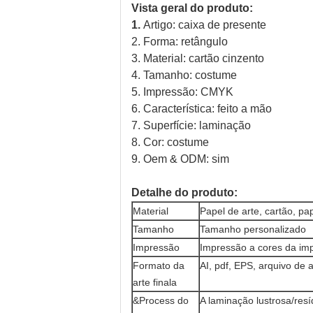
Vista geral do produto:
1.
Artigo: caixa de presente
2. Forma: retângulo
3. Material: cartão cinzento
4. Tamanho: costume
5. Impressão: CMYK
6. Característica: feito a mão
7. Superfície: laminação
8. Cor: costume
9. Oem & ODM: sim
Detalhe do produto:
Material
Papel de arte, cartão, pap
Tamanho
Tamanho personalizado
Impressão
Impressão a cores da i
Formato da
AI, pdf, EPS, arquivo de 
arte finala
&Process do
A laminação lustrosa/resí