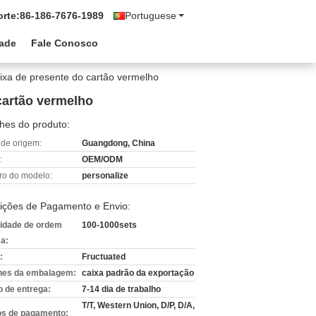
rte:
86-186-7676-1989
Portuguese
dade
Fale Conosco
a de presente do cartão vermelho
cartão vermelho
hes do produto:
 de origem:
Guangdong, China
:
OEM/ODM
o do modelo:
personalize
ições de Pagamento e Envio:
idade de ordem
100-1000sets
a:
:
Fructuated
hes da embalagem:
caixa padrão da exportação
 de entrega:
7-14 dia de trabalho
T/T, Western Union, D/P, D/A,
s de pagamento: