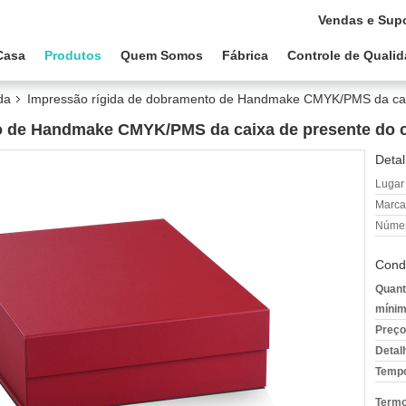
Vendas e Supo
Casa
Produtos
Quem Somos
Fábrica
Controle de Quali
da
Impressão rígida de dobramento de Handmake CMYK/PMS da caix
o de Handmake CMYK/PMS da caixa de presente do 
Detal
Lugar
Marca
Númer
Cond
Quant
mínim
Preço
Detal
Tempo
Termo