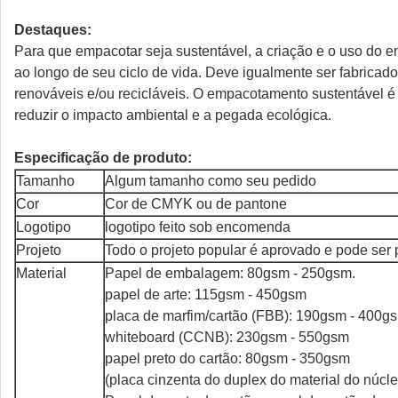
Destaques:
Para que empacotar seja sustentável, a criação e o uso do
ao longo de seu ciclo de vida. Deve igualmente ser fabricad
renováveis e/ou recicláveis. O empacotamento sustentável é p
reduzir o impacto ambiental e a pegada ecológica.
Especificação de produto:
Tamanho
Algum tamanho como seu pedido
Cor
Cor de CMYK ou de pantone
Logotipo
logotipo feito sob encomenda
Projeto
Todo o projeto popular é aprovado e pode ser
Material
Papel de embalagem: 80gsm - 250gsm.
papel de arte: 115gsm - 450gsm
placa de marfim/cartão (FBB): 190gsm - 400g
whiteboard (CCNB): 230gsm - 550gsm
papel preto do cartão: 80gsm - 350gsm
(placa cinzenta do duplex do material do núc