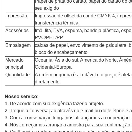
Papel de prata do cartão, papel do cartão do 
seu exigido
Impressão
Impressão de offset da cor de CMYK 4, impres
transferência térmica
Acessórios
Ímã, fita, EVA, espuma, bandeja plástica, espon
PVC/PET/PP
Embalagem
caixas de papel, envolvimento de psiquiatra, 
bloco do encabeçamento
Mercado
Oceania, Ásia do sul, America do Norte, Áméri
principal
Ocidental-Europa
Quantidade
A ordem pequena é aceitável e o preço é afet
diretamente
Nosso serviço:
1.
De acordo com sua exigência fazer o projeto.
2. Troque a conversação através do e-mail ou do telefone e 
3. Com a conservação longa nós alcançamos a cooperação.
4. Nós começamos arranjar a amostra para sua confirmação.
5. Você envia a ordem comprando para nós, e nós assinamos