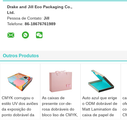
Drake and Jill Eco Packaging Co.,
Ltd.
Pessoa de Contato:
Jill
Telefone:
86-18676761989
Outros Produtos
CMYK corrugou o
As caixas de
Auto azul que erige
ca
estilo UV dos aviões
presente cor-de-
o ODM dobrável de
of
da exposição do
rosa dobráveis do
Matt Lamination da
co
ponto dobrável da
bloco liso de CMYK,
caixa de papel de
C
caixa de papel
W9 reforçam a
PMS
16
caixa de presente
am