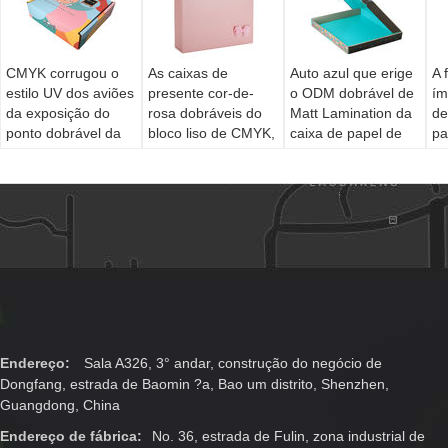
CMYK corrugou o
As caixas de
Auto azul que erige
A 
estilo UV dos aviões
presente cor-de-
o ODM dobrável de
ím
da exposição do
rosa dobráveis do
Matt Lamination da
de
ponto dobrável da
bloco liso de CMYK,
caixa de papel de
pa
caixa de papel
W9 reforçam a
PMS
caixa de presente
magnética do
fechamento
Endereço:
Sala A326, 3° andar, construção do negócio de
Dongfang, estrada de Baomin ?a, Bao um distrito, Shenzhen,
Guangdong, China
Endereço de fábrica:
No. 36, estrada de Fulin, zona industrial de