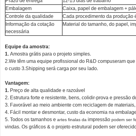
Prazo de entrega
12-15 dias de trabalho
Embalagem
Caixa, papel de embalagem + pále
Controle da qualidade
Cada procedimento da produção é
Informação da cotação
Material do tamanho, do papel, im
necessária
Equipe da amostra:
1.
Amostra grátis para o projeto simples.
2.We têm uma equipe profissional do R&D compuseram que p
o custo 3.Shipping será carga por seu lado.
Vantagem:
1.
Preço de alta qualidade e razoável
2. Estrutura forte e resistente, bens, colidir-prova e pressão
3. Favorável ao meio ambiente com reciclagem de materiais, 
4. Fácil montar e desmontar, custo da economia na embala
5. Todos os tamanhos e
impressão
artes finalas
da
podem ser fe
vindas. Os gráficos & o projeto estrutural podem ser oferecid