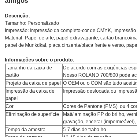
amigos
Descrição:
Tamanho: Personalizado
Impressão: Impressão da completo-cor de CMYK, impressão a
Material: Papel de arte, papel extravagante, cartão branco/m
papel de Munkdkal, placa cinzenta/placa frente e verso, pap
Informações sobre o produto:
Tamanho da caixa de
De acordo com as exigências espec
cartão
Nosso ROLAND 700/800 pode acei
Projeto da caixa de papel
O OEM ou o ODM são tudo aceitá
Impressão da caixa de
Impressão deslocada ou impressã
papel
Cor
Cores de Pantone (PMS), ou 4 c
Eliminação de superfície
Matt/laminação PP do brilho, vern
gravação, encerar (impermeável), 
Tempo da amostra
5-7 dias de trabalho