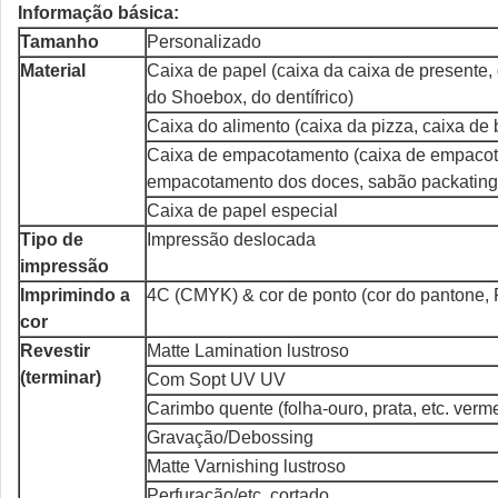
Informação básica:
Tamanho
Personalizado
Material
Caixa de papel (caixa da caixa de presente, 
do Shoebox, do dentífrico)
Caixa do alimento (caixa da pizza, caixa de 
Caixa de empacotamento (caixa de empacot
empacotamento dos doces, sabão packating 
Caixa de papel especial
Tipo de
Impressão deslocada
impressão
Imprimindo a
4C (CMYK) & cor de ponto (cor do pantone,
cor
Revestir
Matte Lamination lustroso
(terminar)
Com Sopt UV UV
Carimbo quente (folha-ouro, prata, etc. verm
Gravação/Debossing
Matte Varnishing lustroso
Perfuração/etc. cortado.