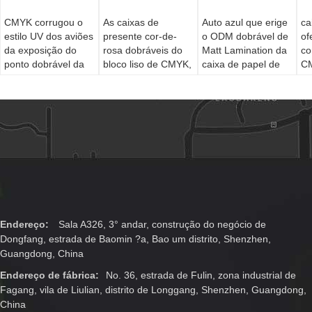
CMYK corrugou o
As caixas de
Auto azul que erige
ca
estilo UV dos aviões
presente cor-de-
o ODM dobrável de
of
da exposição do
rosa dobráveis do
Matt Lamination da
co
ponto dobrável da
bloco liso de CMYK,
caixa de papel de
C
caixa de papel
W9 reforçam a
PMS
16
caixa de presente
am
magnética do
fechamento
Endereço:
Sala A326, 3° andar, construção do negócio de
Dongfang, estrada de Baomin ?a, Bao um distrito, Shenzhen,
Guangdong, China
Endereço de fábrica:
No. 36, estrada de Fulin, zona industrial de
Fagang, vila de Liulian, distrito de Longgang, Shenzhen, Guangdong,
China