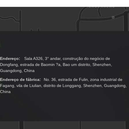
caixa de presente
am
magnética do
fechamento
Endereço:
Sala A326, 3° andar, construção do negócio de
Dongfang, estrada de Baomin ?a, Bao um distrito, Shenzhen,
Guangdong, China
Endereço de fábrica:
No. 36, estrada de Fulin, zona industrial de
Fagang, vila de Liulian, distrito de Longgang, Shenzhen, Guangdong,
China