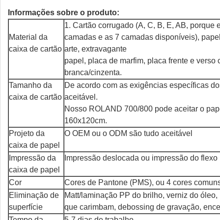
Informações sobre o produto:
1. Cartão corrugado (A, C, B, E, AB, porque 
Material da
camadas e as 7 camadas disponíveis), pape
caixa de cartão
arte, extravagante
papel, placa de marfim, placa frente e verso 
branca/cinzenta.
Tamanho da
De acordo com as exigências específicas do
caixa de cartão
aceitável.
Nosso ROLAND 700/800 pode aceitar o pape
160x120cm.
Projeto da
O OEM ou o ODM são tudo aceitável
caixa de papel
Impressão da
Impressão deslocada ou impressão do flexo
caixa de papel
Cor
Cores de Pantone (PMS), ou 4 cores comu
Eliminação de
Matt/laminação PP do brilho, verniz do óleo,
superfície
que carimbam, debossing de gravação, encer
Tempo da
5-7 dias de trabalho