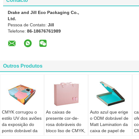
Contacto
Drake and Jill Eco Packaging Co.,
Ltd.
Pessoa de Contato:
Jill
Telefone:
86-18676761989
Outros Produtos
CMYK corrugou o
As caixas de
Auto azul que erige
ca
estilo UV dos aviões
presente cor-de-
o ODM dobrável de
of
da exposição do
rosa dobráveis do
Matt Lamination da
co
ponto dobrável da
bloco liso de CMYK,
caixa de papel de
C
caixa de papel
W9 reforçam a
PMS
16