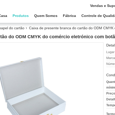
Vendas e Supo
Casa
Produtos
Quem Somos
Fábrica
Controle de Quali
papel do cartão
Caixa de presente branca do cartão do ODM CMYK d
artão do ODM CMYK do comércio eletrónico com botã
Detal
Lugar
Marca
Númer
Cond
Quant
mínim
Preço
Detal
Tempo
Termo