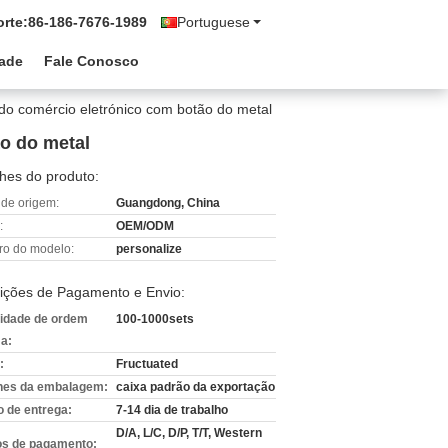
rte:
86-186-7676-1989
Portuguese
dade
Fale Conosco
o comércio eletrónico com botão do metal
o do metal
hes do produto:
 de origem:
Guangdong, China
:
OEM/ODM
o do modelo:
personalize
ições de Pagamento e Envio:
idade de ordem
100-1000sets
a:
:
Fructuated
hes da embalagem:
caixa padrão da exportação
 de entrega:
7-14 dia de trabalho
D/A, L/C, D/P, T/T, Western
s de pagamento: