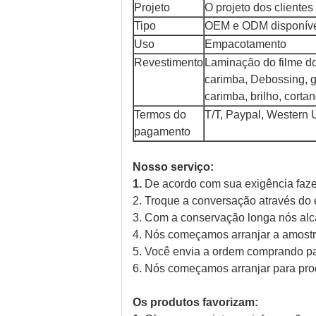
Projeto
O projeto dos clientes 
Tipo
OEM e ODM disponív
Uso
Empacotamento
Revestimento
Laminação do filme do 
carimba, Debossing, g
carimba, brilho, corta
Termos do
T/T, Paypal, Western 
pagamento
Nosso serviço:
1.
De acordo com sua exigência fazer
2. Troque a conversação através do 
3. Com a conservação longa nós al
4. Nós começamos arranjar a amostr
5. Você envia a ordem comprando pa
6. Nós começamos arranjar para prod
Os produtos favorizam: