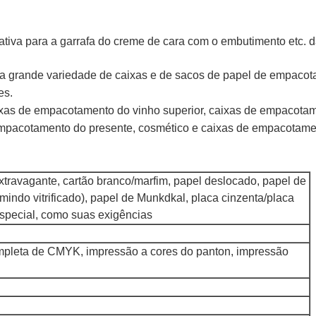
ativa para a garrafa do creme de cara com o embutimento etc. d
 grande variedade de caixas e de sacos de papel de empacota
es.
xas de empacotamento do vinho superior, caixas de empacotame
mpacotamento do presente, cosmético e caixas de empacotamen
extravagante, cartão branco/marfim, papel deslocado, papel de
mindo vitrificado), papel de Munkdkal, placa cinzenta/placa
 especial, como suas exigências
mpleta de CMYK, impressão a cores do panton, impressão