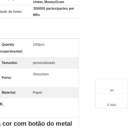
Union, MoneyGram
300000 partes/partes por
dade da fonte:
Mês
Quantiy
100pcs
experimental:
Tamanho:
personalizado
Shenzhen
Porto:
Jill
Material:
Papel
YK
,
E-Mail
a cor com botão do metal