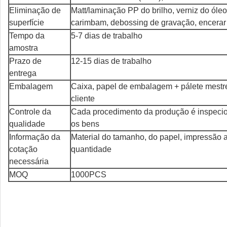
Eliminação de
Matt/laminação PP do brilho, verniz do óle
superfície
carimbam, debossing de gravação, encerar 
Tempo da
5-7 dias de trabalho
amostra
Prazo de
12-15 dias de trabalho
entrega
Embalagem
Caixa, papel de embalagem + pálete mestr
cliente
Controle da
Cada procedimento da produção é inspecio
qualidade
os bens
Informação da
Material do tamanho, do papel, impressão a
cotação
quantidade
necessária
MOQ
1000PCS