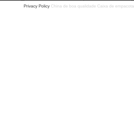
Privacy Policy
China de boa qualidade Caixa de empacota