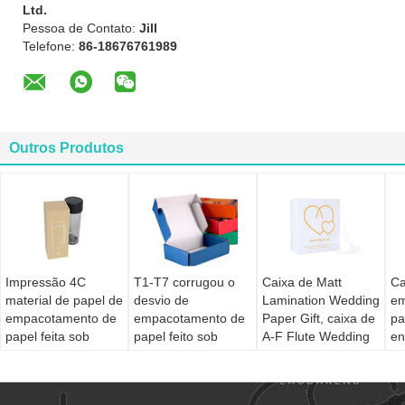
Ltd.
Pessoa de Contato:
Jill
Telefone:
86-18676761989
Outros Produtos
Impressão 4C
T1-T7 corrugou o
Caixa de Matt
Ca
material de papel de
desvio de
Lamination Wedding
em
empacotamento de
empacotamento de
Paper Gift, caixa de
pa
papel feita sob
papel feito sob
A-F Flute Wedding
e
encomenda da
encomenda de
Sweet
ma
caixa 157g C2S da
dobramento da
3
garrafa de água
caixa 1-3mm
ma