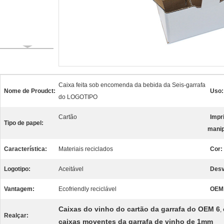
Caixa feita sob encomenda da bebida da Seis-garrafa
Nome de Proudct:
Uso:
do LOGOTIPO
Cartão
Impr
Tipo de papel:
manip
Característica:
Materiais reciclados
Cor:
Logotipo:
Aceitável
Desv
Vantagem:
Ecofriendly reciclável
OEM
Caixas do vinho do cartão da garrafa do OEM 6
,
Realçar:
caixas moventes da garrafa de vinho de 1mm